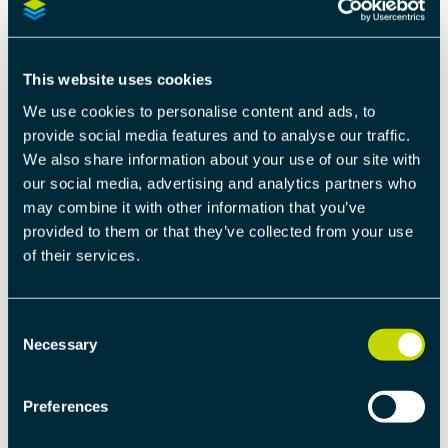
Al negozio web
This website uses cookies
U-PHY
We use cookies to personalise content and ads, to
provide social media features and to analyse our traffic.
U-Phy è un firmware per bus di campo pre-certificato,
We also share information about your use of our site with
in esecuzione su progetti hardware aperti. Esso
our social media, advertising and analytics partners who
consente al vostro dispositivo di dialogare con più
may combine it with other information that you’ve
protocolli fieldbus, inclusi Profinet ed EtherCAT.
provided to them or that they’ve collected from your use
Un’unica API unificata insieme a tool di sviluppo di
of their services.
supporto vi consentirà di iniziare a progettare in
pochissimo tempo.
Consent
Necessary
KIT DI VALUTAZIONE
Selection
Il kit di valutazione è un modo semplice per iniziare a
Preferences
progettare con il firmware U-Phy. Il kit viene fornito
con tutto il necessario per iniziare: Modulo 01, Shield